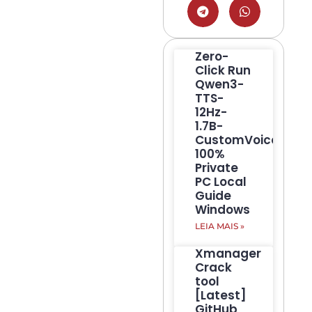
Zero-
Click Run
Qwen3-
TTS-
12Hz-
1.7B-
CustomVoice
100%
Private
PC Local
Guide
Windows
LEIA MAIS »
Xmanager
Crack
tool
[Latest]
GitHub