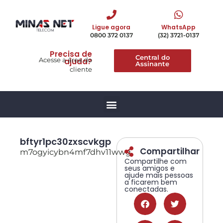
Ligue agora
WhatsApp
0800 372 0137
(32) 3721-0137
Precisa de
Central do
Acesse a área do
ajuda?
Assinante
cliente
bftyr1pc30zxscvkgp
Compartilhar
m7ogyicybn4mf7dhv11wwg
Compartilhe com
seus amigos e
ajude mais pessoas
a ficarem bem
conectadas.